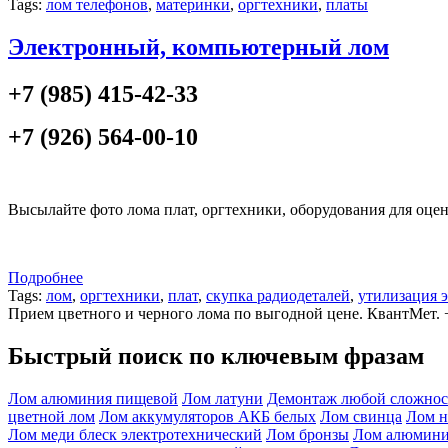
Tags:
лом телефонов
,
материнки
,
оргтехники
,
платы
Электронный, компьютерный лом
+7 (985) 415-42-33
+7 (926) 564-00-10
Высылайте фото лома плат, оргтехники, оборудования для оце
Подробнее
Tags:
лом
,
оргтехники
,
плат
,
скупка радиодеталей
,
утилизация 
Прием цветного и черного лома по выгодной цене. КвантМет. +
Быстрый поиск по ключевым фразам
Лом алюминия пищевой
Лом латуни
Демонтаж любой сложнос
цветной лом
Лом аккумуляторов АКБ белых
Лом свинца
Лом н
Лом меди блеск электротехнический
Лом бронзы
Лом алюмини