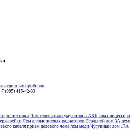
нки.
электронных приборов
7 (985) 415-42-33
ти
оргтехники
Лом гелевых аккумуляторов АКБ
лом процессор
ержавейки
Лом алюминиевых радиаторов
Стальной лом 3А
дем
евого кабеля
прием делового лома
лом меди
Чугунный лом 17А