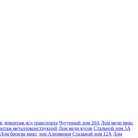
ов
демонтаж ж\д транспорта
Чугунный лом 20А
Лом меди микс
онтаж металлоконструкций
Лом меди кусок
Стальной лом 5А
Лом бронзы микс
лом Алюминия
Стальной лом 12А
Лом