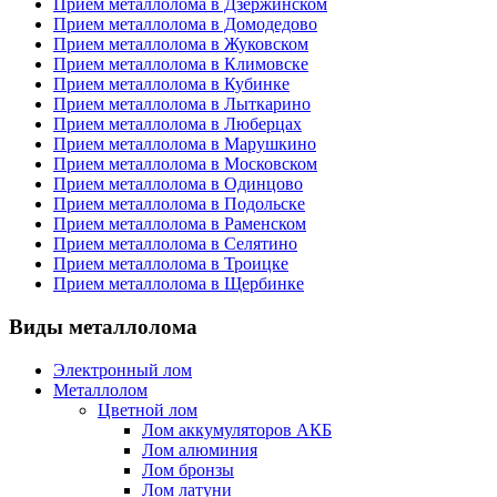
Прием металлолома в Дзержинском
Прием металлолома в Домодедово
Прием металлолома в Жуковском
Прием металлолома в Климовске
Прием металлолома в Кубинке
Прием металлолома в Лыткарино
Прием металлолома в Люберцах
Прием металлолома в Марушкино
Прием металлолома в Московском
Прием металлолома в Одинцово
Прием металлолома в Подольске
Прием металлолома в Раменском
Прием металлолома в Селятино
Прием металлолома в Троицке
Прием металлолома в Щербинке
Виды металлолома
Электронный лом
Металлолом
Цветной лом
Лом аккумуляторов АКБ
Лом алюминия
Лом бронзы
Лом латуни