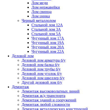
Лом меди
Лом нержавейки
Лом свинца
Лом цинка
Черный металлолом
Стальной лом 12А
Стальной лом 3А
Стальной лом 5А
Чугунный лом 17А
Чугунный лом 19А
Чугунный лом 20А
Чугунный лом 22А
Деловой лом
Деловой лом арматура б/у
Деловой лом балка б/у
Деловой лом трубы б/у
Деловой лом уголок б/у
Деловой лом швеллер б/у
Другой деловой лом б/у
Демонтаж
Демонтаж высоковольтных линий
Демонтаж ж/д транспорта
Демонтаж зданий и сооружений
Демонтаж любой сложности
Демонтаж металлических конструкций