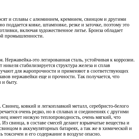
осят и сплавы с алюминием, кремнием, свинцом и другими
о поддается ковке, штамповке, резке и заточке, поэтому это
отливки, включая художественное литье. Бронза обладает
кой промышленности.
. Нержавейка-это легированная сталь, устойчивая к коррозии.
т никеля стабилизируется структура железа и сплав
олучают для жаропрочности и применяют в соответствующих
авов нержавейки еще и прочности. Так получается, что
 и быту.
Свинец, ковкий и легкоплавкий металл, серебристо-белого
речается очень редко, но в сплавах и соединениях с другими
инец имеет низкую теплопроводность, очень мягкий, что
 Из свинца, в составе смесей делают взрывчатые вещества и
винцом в аккумуляторных батареях, а так же в химической и
токсичен и его содержание в воздухе опасно.