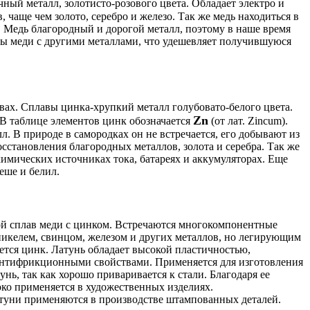
чный металл, золотисто-розового цвета. Обладает электро и
 чаще чем золото, серебро и железо. Так же медь находиться в
. Медь благородный и дорогой металл, поэтому в наше время
вы меди с другими металлами, что удешевляет получившуюся
вах. Сплавы цинка-хрупкий металл голубовато-белого цвета.
Zn
 В таблице элементов цинк обозначается
(от лат. Zincum).
. В природе в самородках он не встречается, его добывают из
сстановления благородных металлов, золота и серебра. Так же
химических источниках тока, батареях и аккумуляторах. Еще
еше и белил.
й сплав меди с цинком. Встречаются многокомпонентные
никелем, свинцом, железом и других металлов, но легирующим
яется цинк. Латунь обладает высокой пластичностью,
нтифрикционными свойствами. Применяется для изготовления
тунь, так как хорошо приваривается к стали. Благодаря ее
ко применяется в художественных изделиях.
уни применяются в производстве штампованных деталей.