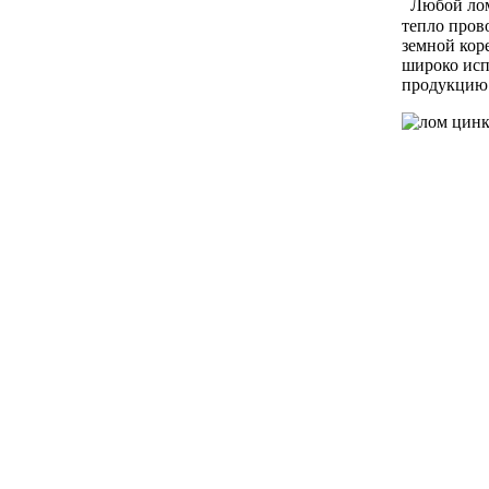
Любой лом
тепло прово
земной кор
широко исп
продукцию.