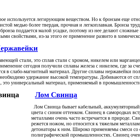
рое используется легирующим веществом. Но к бронзам еще отн
стой медью более твердая, прочная и легкоплавкая. Бронза трудн
бронза поддается малой усадке, поэтому из нее делают сложные 
ми свойствами, из-за этого ее применение развито в химичес
ержавейки
еющей стали, это сплав стали с хромом, никелем или марганцем
именение сегодня получили сплавы железа с никелем, где за сче
тся в слабо-магнитный материал. Другие сплавы нержавейки п
е необходимо удержание высокой температуры. Добиваются от спл
, это универсальный материал, применяемый в промышленности
Лом Свинца
Лом Свинца бывает кабельный, аккумуляторный. 
цвета с синим оттенком. Свинец в самородках вст
металлами очень часто встречается в природе. Св
режется ножом, но относится к тяжелым металлам.
детонаторы к ним. Широко применяемы смеси со с
полиграфической промышленностях. Свинец очень 