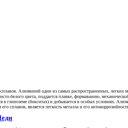
плавов. Алюминий один из самых распространенных, легких ме
исто-белого цвета, поддается плавке, формаванию, механическо
я в глиноземе (бокситах) и добывается в особых условиях. Ал
го сплавов, является легкость металла и его антикоррозийность
Меди