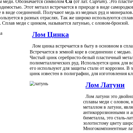
Cu
 меди. Обозначается символом
(от лат.
Cuprum
).
Это пласти
димостью. Этот металл встречается в природе в виде самородков,
е в виде соединений. Получают медь из медных руд и минералов
ользуется в разных отраслях. Так же широко используются спла
 Сплав меди с цинком, называется латунью, с оловом-бронзой.
Лом Цинка
Лом цинка встречается в быту в основном в спла
Встречается в земной коре в соединении с медью.
Чистый цинк серебристо-белый пластичный металл
полиметаллических руд. Используется цинк для во
его используют для защиты стали от коррозии. В 
цинк известен в полиграфии, для изготовления кл
Лом Латуни
Лом латуни это двойно
сплавы меди с оловом, 
металлом в латуни, явл
антикоррозионными и а
биметалла, это сталь-ла
золотистому цвету широ
Многокомпонентные лат