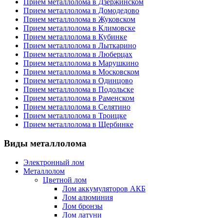
Прием металлолома в Дзержинском
Прием металлолома в Домодедово
Прием металлолома в Жуковском
Прием металлолома в Климовске
Прием металлолома в Кубинке
Прием металлолома в Лыткарино
Прием металлолома в Люберцах
Прием металлолома в Марушкино
Прием металлолома в Московском
Прием металлолома в Одинцово
Прием металлолома в Подольске
Прием металлолома в Раменском
Прием металлолома в Селятино
Прием металлолома в Троицке
Прием металлолома в Щербинке
Виды металлолома
Электронный лом
Металлолом
Цветной лом
Лом аккумуляторов АКБ
Лом алюминия
Лом бронзы
Лом латуни