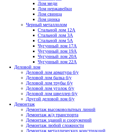
Лом меди
Лом нержавейки
Лом свинца
Лом цинка
Черный металлолом
Стальной лом 12А
Стальной лом 3А
Стальной лом 5А
Чугунный лом 17А
Чугунный лом 19А
Чугунный лом 20А
Чугунный лом 22А
Деловой лом
Деловой лом арматура б/у
Деловой лом балка б/у
Деловой лом трубы б/у
Деловой лом уголок б/у
Деловой лом швеллер б/у
Другой деловой лом б/у
Демонтаж
Демонтаж высоковольтных линий
Демонтаж ж/д транспорта
Демонтаж зданий и сооружений
Демонтаж любой сложности
Демонтаж металлических конструкций