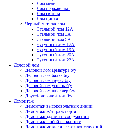
Лом меди
Лом нержавейки
Лом свинца
Лом цинка
Черный металлолом
Стальной лом 12А
Стальной лом 3А
Стальной лом 5А
Чугунный лом 17А
Чугунный лом 19А
Чугунный лом 20А
Чугунный лом 22А
Деловой лом
Деловой лом арматура б/у
Деловой лом балка б/у
Деловой лом трубы б/у
Деловой лом уголок б/у
Деловой лом швеллер б/у
Другой деловой лом б/у
Демонтаж
Демонтаж высоковольтных линий
Демонтаж ж/д транспорта
Демонтаж зданий и сооружений
Демонтаж любой сложности
Демонтаж металлических конструкций