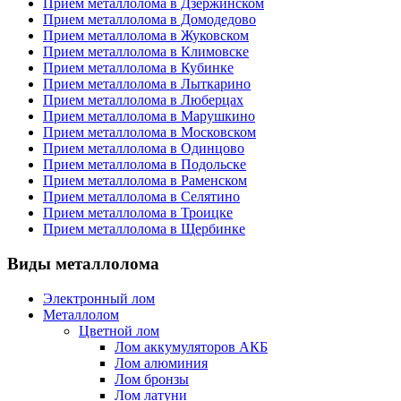
Прием металлолома в Дзержинском
Прием металлолома в Домодедово
Прием металлолома в Жуковском
Прием металлолома в Климовске
Прием металлолома в Кубинке
Прием металлолома в Лыткарино
Прием металлолома в Люберцах
Прием металлолома в Марушкино
Прием металлолома в Московском
Прием металлолома в Одинцово
Прием металлолома в Подольске
Прием металлолома в Раменском
Прием металлолома в Селятино
Прием металлолома в Троицке
Прием металлолома в Щербинке
Виды металлолома
Электронный лом
Металлолом
Цветной лом
Лом аккумуляторов АКБ
Лом алюминия
Лом бронзы
Лом латуни