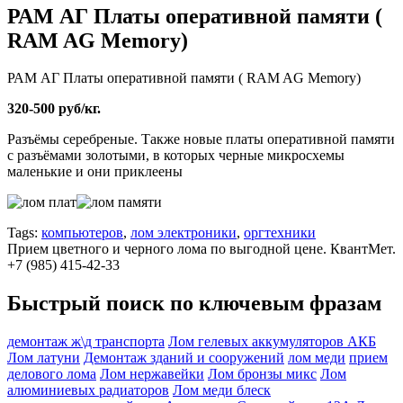
РАМ АГ Платы оперативной памяти (
RAM AG Memory)
РАМ АГ Платы оперативной памяти ( RAM AG Memory)
320-500 руб/кг.
Разъёмы серебреные. Также новые платы оперативной памяти
с разъёмами золотыми, в которых черные микросхемы
маленькие и они приклеены
Tags:
компьютеров
,
лом электроники
,
оргтехники
Прием цветного и черного лома по выгодной цене. КвантМет.
+7 (985) 415-42-33
Быстрый поиск по ключевым фразам
демонтаж ж\д транспорта
Лом гелевых аккумуляторов АКБ
Лом латуни
Демонтаж зданий и сооружений
лом меди
прием
делового лома
Лом нержавейки
Лом бронзы микс
Лом
алюминиевых радиаторов
Лом меди блеск