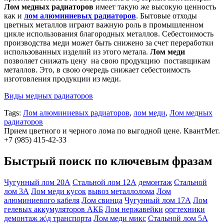
Лом медных радиаторов
имеет такую же высокую ценность
как и
лом алюминиевых радиаторов
. Бытовые отходы
цветных металлов играют важную роль в промышленном
цикле использования благородных металлов. Себестоимость
производства меди может быть снижено за счет переработки
использованных изделий из этого метала.
Лом меди
позволяет снижать цену на свою продукцию поставщикам
металлов. Это, в свою очередь снижает себестоимость
изготовления продукции из меди.
Виды медных радиаторов
Tags:
Лом алюминиевых радиаторов
,
лом меди
,
Лом медных
радиаторов
Прием цветного и черного лома по выгодной цене. КвантМет.
+7 (985) 415-42-33
Быстрый поиск по ключевым фразам
Чугунный лом 20А
Стальной лом 12А
демонтаж
Стальной
лом 3А
Лом меди кусок
вывоз металлолома
Лом
алюминиевого кабеля
Лом свинца
Чугунный лом 17А
Лом
гелевых аккумуляторов АКБ
Лом нержавейки
оргтехники
демонтаж ж\д транспорта
Лом меди микс
Стальной лом 5А