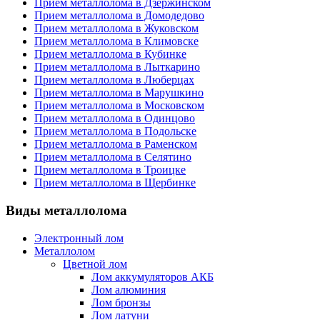
Прием металлолома в Дзержинском
Прием металлолома в Домодедово
Прием металлолома в Жуковском
Прием металлолома в Климовске
Прием металлолома в Кубинке
Прием металлолома в Лыткарино
Прием металлолома в Люберцах
Прием металлолома в Марушкино
Прием металлолома в Московском
Прием металлолома в Одинцово
Прием металлолома в Подольске
Прием металлолома в Раменском
Прием металлолома в Селятино
Прием металлолома в Троицке
Прием металлолома в Щербинке
Виды металлолома
Электронный лом
Металлолом
Цветной лом
Лом аккумуляторов АКБ
Лом алюминия
Лом бронзы
Лом латуни