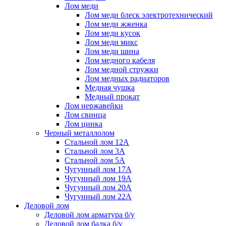
Лом меди
Лом меди блеск электротехнический
Лом меди жженка
Лом меди кусок
Лом меди микс
Лом меди шина
Лом медного кабеля
Лом медной стружки
Лом медных радиаторов
Медная чушка
Медный прокат
Лом нержавейки
Лом свинца
Лом цинка
Черный металлолом
Стальной лом 12А
Стальной лом 3А
Стальной лом 5А
Чугунный лом 17А
Чугунный лом 19А
Чугунный лом 20А
Чугунный лом 22А
Деловой лом
Деловой лом арматура б/у
Деловой лом балка б/у