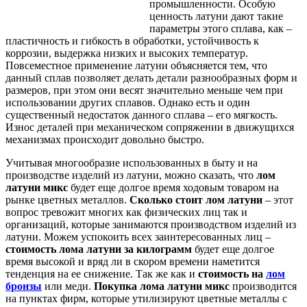
промышленности. Особую
ценность латуни дают такие
параметры этого сплава, как –
пластичность и гибкость в обработки, устойчивость к
коррозии, выдержка низких и высоких температур.
Повсеместное применение латуни объясняется тем, что
данный сплав позволяет делать детали разнообразных форм и
размеров, при этом они весят значительно меньше чем при
использовании других сплавов. Однако есть и один
существенный недостаток данного сплава – его мягкость.
Износ деталей при механическом сопряжении в движущихся
механизмах происходит довольно быстро.
Учитывая многообразие использованных в быту и на
производстве изделий из латуни, можно сказать, что
лом
латуни микс
будет еще долгое время ходовым товаром на
рынке цветных металлов.
Сколько стоит лом латуни
– этот
вопрос тревожит многих как физических лиц так и
организаций, которые занимаются производством изделий из
латуни. Можем успокоить всех заинтересованных лиц –
стоимость лома латуни за килограмм
будет еще долгое
время высокой и вряд ли в скором времени наметится
тенденция на ее снижение. Так же как и
стоимость на
лом
бронзы
или меди.
Покупка лома латуни микс
производится
на пунктах фирм, которые утилизируют цветные металлы с