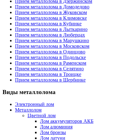
Прием металлолома в Дзержинском
Прием металлолома в Домодедово
Прием металлолома в Жуковском
Прием металлолома в Климовске
Прием металлолома в Кубинке
Прием металлолома в Лыткарино
Прием металлолома в Люберцах
Прием металлолома в Марушкино
Прием металлолома в Московском
Прием металлолома в Одинцово
Прием металлолома в Подольске
Прием металлолома в Раменском
Прием металлолома в Селятино
Прием металлолома в Троицке
Прием металлолома в Щербинке
Виды металлолома
Электронный лом
Металлолом
Цветной лом
Лом аккумуляторов АКБ
Лом алюминия
Лом бронзы
Лом латуни