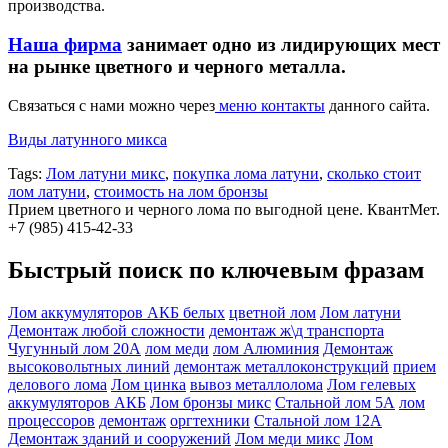
производства.
Наша фирма
занимает одно из лидирующих мест
на рынке цветного и черного металла.
Связаться с нами можно через
меню контакты
данного сайта.
Виды латунного микса
Tags:
Лом латуни микс
,
покупка лома латуни
,
сколько стоит
лом латуни
,
стоимость на лом бронзы
Прием цветного и черного лома по выгодной цене. КвантМет.
+7 (985) 415-42-33
Быстрый поиск по ключевым фразам
Лом аккумуляторов АКБ белых
цветной лом
Лом латуни
Демонтаж любой сложности
демонтаж ж\д транспорта
Чугунный лом 20А
лом меди
лом Алюминия
Демонтаж
высоковольтных линий
демонтаж металлоконструкций
прием
делового лома
Лом цинка
вывоз металлолома
Лом гелевых
аккумуляторов АКБ
Лом бронзы микс
Стальной лом 5А
лом
процессоров
демонтаж
оргтехники
Стальной лом 12А
Демонтаж зданий и сооружений
Лом меди микс
Лом