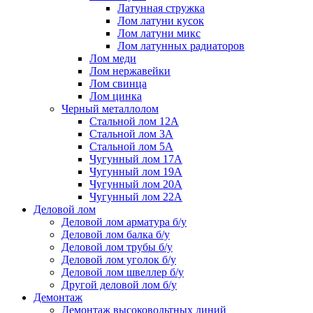
Латунная стружка
Лом латуни кусок
Лом латуни микс
Лом латунных радиаторов
Лом меди
Лом нержавейки
Лом свинца
Лом цинка
Черный металлолом
Стальной лом 12А
Стальной лом 3А
Стальной лом 5А
Чугунный лом 17А
Чугунный лом 19А
Чугунный лом 20А
Чугунный лом 22А
Деловой лом
Деловой лом арматура б/у
Деловой лом балка б/у
Деловой лом трубы б/у
Деловой лом уголок б/у
Деловой лом швеллер б/у
Другой деловой лом б/у
Демонтаж
Демонтаж высоковольтных линий