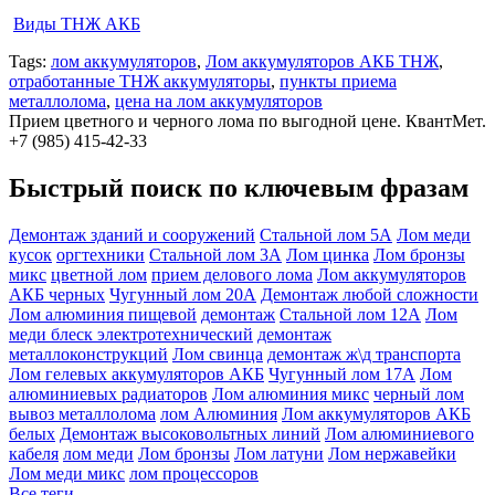
Виды ТНЖ АКБ
Tags:
лом аккумуляторов
,
Лом аккумуляторов АКБ ТНЖ
,
отработанные ТНЖ аккумуляторы
,
пункты приема
металлолома
,
цена на лом аккумуляторов
Прием цветного и черного лома по выгодной цене. КвантМет.
+7 (985) 415-42-33
Быстрый поиск по ключевым фразам
Демонтаж зданий и сооружений
Стальной лом 5А
Лом меди
кусок
оргтехники
Стальной лом 3А
Лом цинка
Лом бронзы
микс
цветной лом
прием делового лома
Лом аккумуляторов
АКБ черных
Чугунный лом 20А
Демонтаж любой сложности
Лом алюминия пищевой
демонтаж
Стальной лом 12А
Лом
меди блеск электротехнический
демонтаж
металлоконструкций
Лом свинца
демонтаж ж\д транспорта
Лом гелевых аккумуляторов АКБ
Чугунный лом 17А
Лом
алюминиевых радиаторов
Лом алюминия микс
черный лом
вывоз металлолома
лом Алюминия
Лом аккумуляторов АКБ
белых
Демонтаж высоковольтных линий
Лом алюминиевого
кабеля
лом меди
Лом бронзы
Лом латуни
Лом нержавейки
Лом меди микс
лом процессоров
Все теги