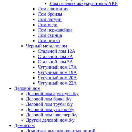
Лом гелевых аккумуляторов АКБ
Лом алюминия
Лом бронзы
Лом латуни
Лом меди
Лом нержавейки
Лом свинца
Лом цинка
Черный металлолом
Стальной лом 12А
Стальной лом 3А
Стальной лом 5А
Чугунный лом 17А
Чугунный лом 19А
Чугунный лом 20А
Чугунный лом 22А
Деловой лом
Деловой лом арматура б/у
Деловой лом балка б/у
Деловой лом трубы б/у
Деловой лом уголок б/у
Деловой лом швеллер б/у
Другой деловой лом б/у
Демонтаж
Демонтаж высоковольтных линий